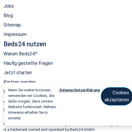
Jobs
Blog
Sitemap
Impressum
Beds24 nutzen
Warum Beds24?
Häufig gestellte Fragen
Jetzt starten
Partner werden
Wenn Sie weiter browsen,
Datenschutzerklärung
.
Informationen für Developer
Cookies
verwenden wir Cookies, die
akzeptieren
API
dafür sorgen, dass unsere
Website funktioniert. Nähere
System Status
Hinweise erhalten Sie in
unserer
© 2006-2026, Beds24 Channel Manager, PMS and Online Booking System
is a trademark owned and operated by Beds24 GmbH