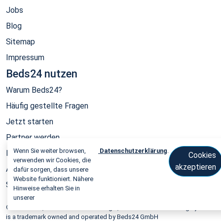
Jobs
Blog
Sitemap
Impressum
Beds24 nutzen
Warum Beds24?
Häufig gestellte Fragen
Jetzt starten
Partner werden
Wenn Sie weiter browsen,
Datenschutzerklärung
.
Informationen für Developer
Cookies
verwenden wir Cookies, die
akzeptieren
API
dafür sorgen, dass unsere
Website funktioniert. Nähere
System Status
Hinweise erhalten Sie in
unserer
© 2006-2026, Beds24 Channel Manager, PMS and Online Booking System
is a trademark owned and operated by Beds24 GmbH